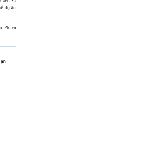
 thể. Vì
hế độ ăn
: Plo.vn
Mạn