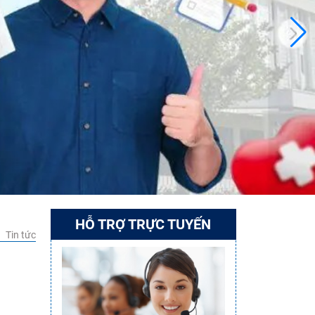
HỖ TRỢ TRỰC TUYẾN
Tin tức