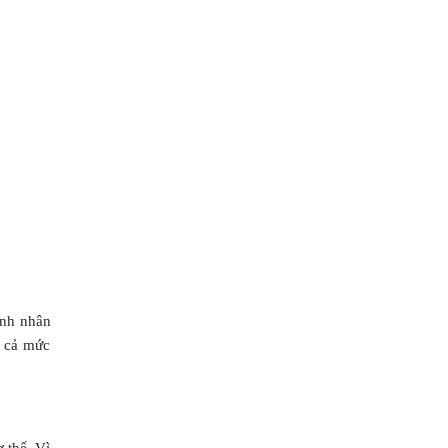
ệnh nhân
í cả mức