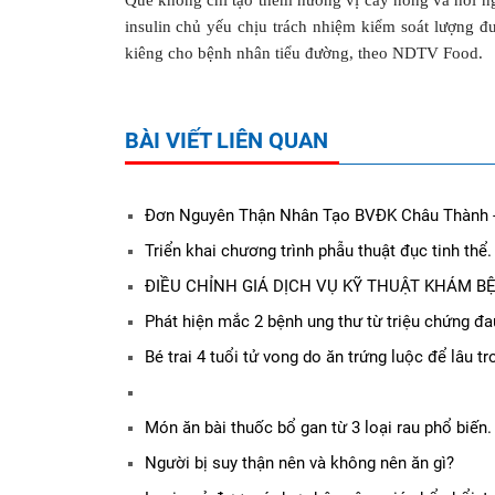
Quế không chỉ tạo thêm hương vị cay nồng và hơi ng
insulin chủ yếu chịu trách nhiệm kiểm soát lượng đ
kiêng cho bệnh nhân tiểu đường, theo NDTV Food.
BÀI VIẾT LIÊN QUAN
Đơn Nguyên Thận Nhân Tạo BVĐK Châu Thành 
Triển khai chương trình phẫu thuật đục tinh thể.
ĐIỀU CHỈNH GIÁ DỊCH VỤ KỸ THUẬT KHÁM B
Phát hiện mắc 2 bệnh ung thư từ triệu chứng đa
Bé trai 4 tuổi tử vong do ăn trứng luộc để lâu tr
Món ăn bài thuốc bổ gan từ 3 loại rau phổ biến.
Người bị suy thận nên và không nên ăn gì?