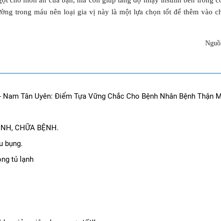
ọt cho món ăn của bạn, mà còn giúp tăng độ nhạy insulin bên trong cơ
ường trong máu nên loại gia vị này là một lựa chọn tốt để thêm vào c
Nguồn
- Nam Tân Uyên: Điểm Tựa Vững Chắc Cho Bệnh Nhân Bệnh Thận 
ỆNH, CHỮA BỆNH.
u bụng.
ong tủ lạnh