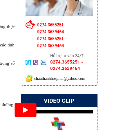
0274.3655251 -
ững thực
0274.3639464 -
0274.3655251 -
các tình
0274.3639464
Hỗ trợ tư vấn 24/7
0274.3655251 -
trong số
0274.3639464
chauthanhhospital@yahoo.com
VIDEO CLIP
u đường.