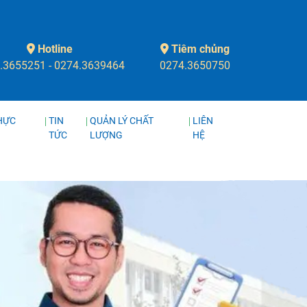
Hotline
Tiêm chủng
.3655251 - 0274.3639464
0274.3650750
HỰC
TIN
QUẢN LÝ CHẤT
LIÊN
TỨC
LƯỢNG
HỆ