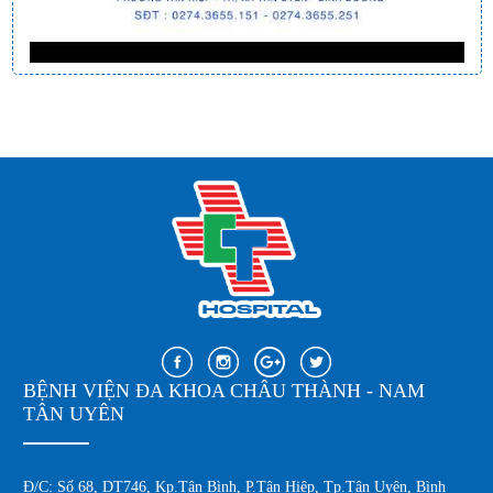
BỆNH VIỆN ĐA KHOA CHÂU THÀNH - NAM
TÂN UYÊN
Đ/C: Số 68, DT746, Kp.Tân Bình, P.Tân Hiệp, Tp.Tân Uyên, Bình