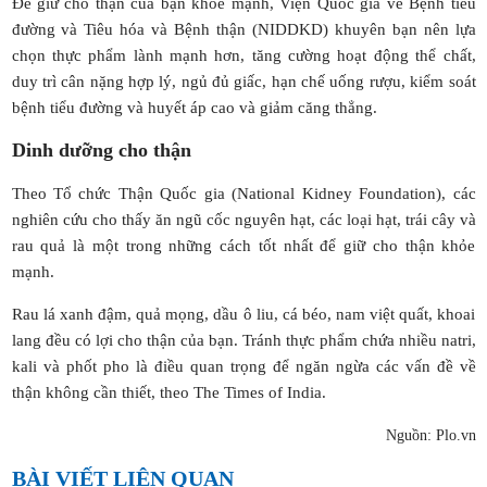
Để giữ cho thận của bạn khỏe mạnh, Viện Quốc gia về Bệnh tiểu
đường và Tiêu hóa và Bệnh thận (NIDDKD) khuyên bạn nên lựa
chọn thực phẩm lành mạnh hơn, tăng cường hoạt động thể chất,
duy trì cân nặng hợp lý, ngủ đủ giấc, hạn chế uống rượu, kiểm soát
bệnh tiểu đường và huyết áp cao và giảm căng thẳng.
Dinh dưỡng cho thận
Theo Tổ chức Thận Quốc gia (National Kidney Foundation), các
nghiên cứu cho thấy ăn ngũ cốc nguyên hạt, các loại hạt, trái cây và
rau quả là một trong những cách tốt nhất để giữ cho thận khỏe
mạnh.
Rau lá xanh đậm, quả mọng, dầu ô liu, cá béo, nam việt quất, khoai
lang đều có lợi cho thận của bạn. Tránh thực phẩm chứa nhiều natri,
kali và phốt pho là điều quan trọng để ngăn ngừa các vấn đề về
thận không cần thiết, theo The Times of India.
Nguồn: Plo.vn
BÀI VIẾT LIÊN QUAN