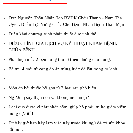
Đơn Nguyên Thận Nhân Tạo BVĐK Châu Thành - Nam Tân
Uyên: Điểm Tựa Vững Chắc Cho Bệnh Nhân Bệnh Thận Mạn
Triển khai chương trình phẫu thuật đục tinh thể.
ĐIỀU CHỈNH GIÁ DỊCH VỤ KỸ THUẬT KHÁM BỆNH,
CHỮA BỆNH.
Phát hiện mắc 2 bệnh ung thư từ triệu chứng đau bụng.
Bé trai 4 tuổi tử vong do ăn trứng luộc để lâu trong tủ lạnh
Món ăn bài thuốc bổ gan từ 3 loại rau phổ biến.
Người bị suy thận nên và không nên ăn gì?
Loại quả được ví như nhân sâm, giúp bổ phổi, trị ho giảm viêm
họng cực tốt!!
Từ bây giờ bạn hãy làm việc này trước khi ngủ để có sức khỏe
tốt hơn.