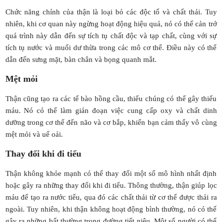
Chức năng chính của thận là loại bỏ các độc tố và chất thải. Tuy
nhiên, khi cơ quan này ngừng hoạt động hiệu quả, nó có thể cản trở
quá trình này dẫn đến sự tích tụ chất độc và tạp chất, cùng với sự
tích tụ nước và muối dư thừa trong các mô cơ thể. Điều này có thể
dẫn đến sưng mặt, bàn chân và bọng quanh mắt.
Mệt mỏi
Thận cũng tạo ra các tế bào hồng cầu, thiếu chúng có thể gây thiếu
máu. Nó có thể làm gián đoạn việc cung cấp oxy và chất dinh
dưỡng trong cơ thể đến não và cơ bắp, khiến bạn cảm thấy vô cùng
mệt mỏi và uể oải.
Thay đổi khi đi tiểu
Thận không khỏe mạnh có thể thay đổi một số mô hình nhất định
hoặc gây ra những thay đổi khi đi tiểu. Thông thường, thận giúp lọc
máu để tạo ra nước tiểu, qua đó các chất thải từ cơ thể được thải ra
ngoài. Tuy nhiên, khi thận không hoạt động bình thường, nó có thể
gây ra những bất thường trong đường tiết niệu. Một số người có thể